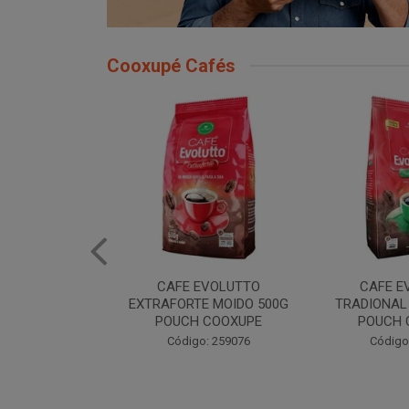
Cooxupé Cafés
EVOLUTTO
CAFE EVOLUTTO
CAFE EVOLU
E MOIDO 500G
TRADIONAL MOIDO 500G
MOIDO 50
 COOXUPE
POUCH COOXUPE
Código
: 259076
Código: 259077