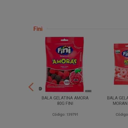
Fini
H TORCAO 80G
BALA GELATINA AMORA
BALA GEL
INI
80G FINI
MORAN 
: 206724
Código: 139791
Código