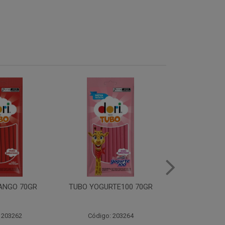
TE100 70GR
TUBO MORANGO ACIDO
GIRAFA YO
70GR
30X3
 203264
Código: 203261
Código: