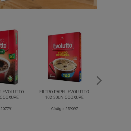
EL EVOLUTTO
FILTRO PAPEL EVOLUTTO
CAFE E
 COOXUPE
103 30UN COOXUPE
EXTRAFORTE 
500G C
 259097
Código: 259098
Código: