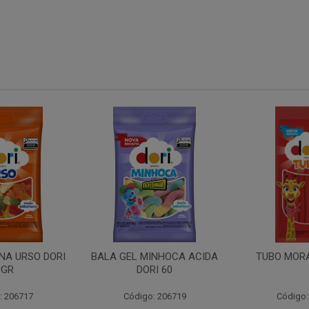
INHOCA ACIDA
TUBO MORANGO 70GR
TUBO YOGUR
I 60
: 206719
Código: 203262
Código: