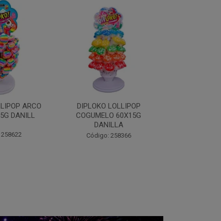
LOLLIPOP
DIPLOKO LOLLIPOP MONST
DIPLOKO 
O 60X15G
60X15G DANILLA
OCEANO 60X1
ILLA
Código: 258369
Código:
 258366