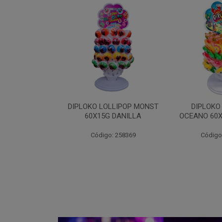
LLIPOP MONST
DIPLOKO LOLLIPOP
DIPLOKO LO
 DANILLA
OCEANO 60X15G DANILLA
POP 60X1
: 258369
Código: 258620
Código