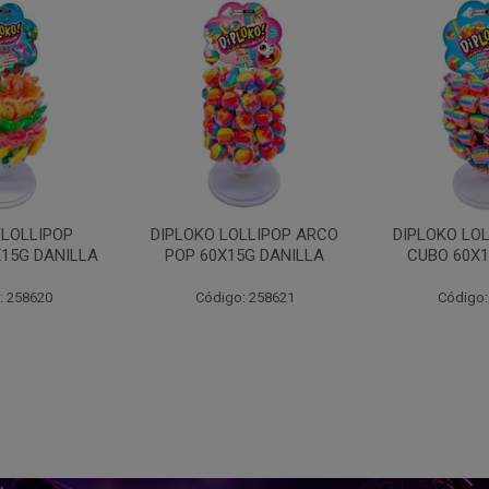
LLIPOP ARCO
DIPLOKO LOLLIPOP ARCO
DIPLOKO 
5G DANILLA
CUBO 60X15G DANILL
COGUMEL
DAN
: 258621
Código: 258622
Código: