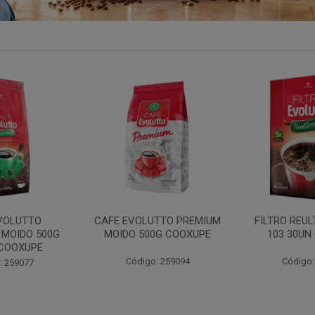
TTO PREMIUM
FILTRO REULT EVOLUTTO
FILTRO PAP
0G COOXUPE
103 30UN COOXUPE
102 30UN
: 259094
Código: 207791
Código: