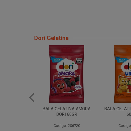
Dori Gelatina
ATINA AMORA
BALA GELATINA URSO DORI
BALA GEL M
I 60GR
60GR
DOR
: 206720
Código: 206717
Código