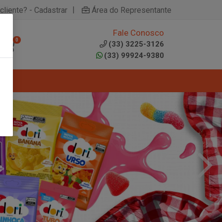
|
cliente? - Cadastrar
Área do Representante
Fale Conosco
0
(33) 3225-3126
(33) 99924-9380