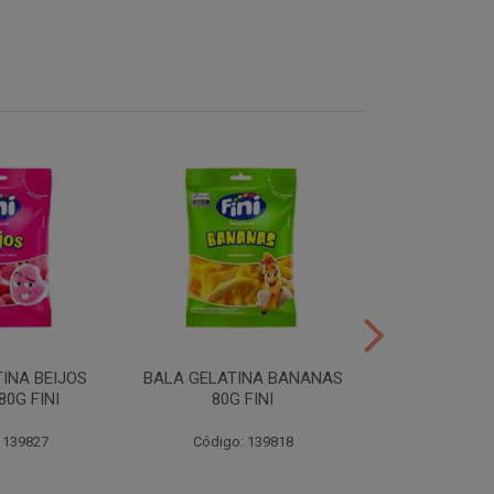
INA BEIJOS
BALA GELATINA BANANAS
BALA GE
0G FINI
80G FINI
DENTADURAS 
 139827
Código: 139818
Código: