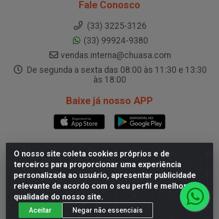
Fale Conosco
(33) 3225-3126
(33) 99924-9380
vendas.interna@chuasa.com
De segunda a sexta das 08:00 às 11:30 e 13:30
às 18:00
Baixe já nosso APP
O nosso site coleta cookies próprios e de
CD Governador Valadares
terceiros para proporcionar uma experiência
personalizada ao usuário, apresentar publicidade
Rua A, 200, Galpão B - Capim, Governador
relevante de acordo com o seu perfil e melhorar a
Valadares/MG - CEP 35.024-400
qualidade do nosso site.
CNPJ 19.199.702/0003-36
Aceitar
Negar não essenciais