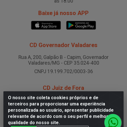
às 18:00
Baixe já nosso APP
CD Governador Valadares
Rua A, 200, Galpão B - Capim, Governador
Valadares/MG - CEP 35.024-400
CNPJ 19.199.702/0003-36
CD Juiz de Fora
O nosso site coleta cookies próprios e de
Rodovia BR-040 , Nº 0, Área B2 Condominio Brasil LOG
terceiros para proporcionar uma experiência
- São Pedro, Juiz de Fora/MG
personalizada ao usuário, apresentar publicidade
CNPJ 19.199.702/0005-06
relevante de acordo com o seu perfil e melhorar a
qualidade do nosso site.