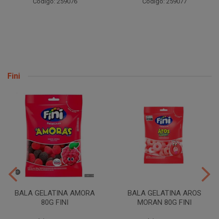
Código: 2
59076
Código: 259077
Fini
BALA GELATINA AMORA
BALA GELATINA AROS
80G FINI
MORAN 80G FINI