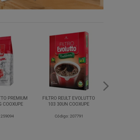
LT EVOLUTTO
FILTRO PAPEL EVOLUTTO
FILTRO PAPE
 COOXUPE
102 30UN COOXUPE
103 30UN
 207791
Código: 259097
Código: