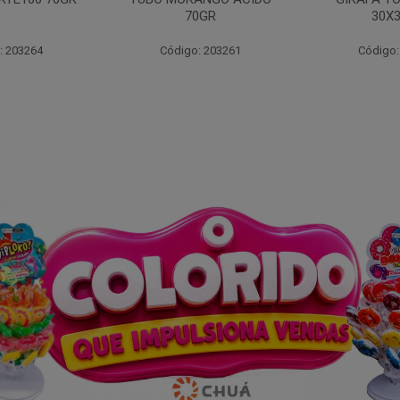
30GR
30X
: 203268
Código: 203270
Código: