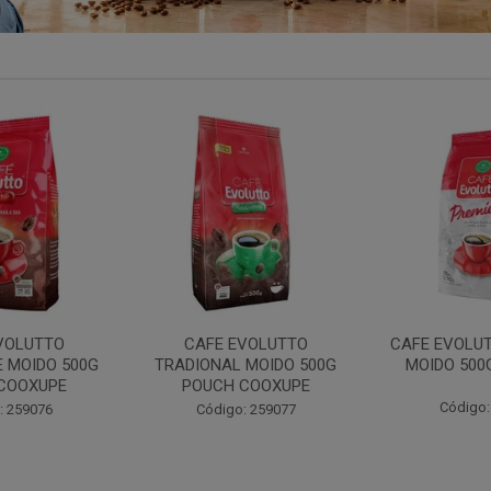
VOLUTTO
CAFE EVOLUTTO PREMIUM
FILTRO REU
 MOIDO 500G
MOIDO 500G COOXUPE
103 30UN
COOXUPE
Código: 259094
Código:
: 259077