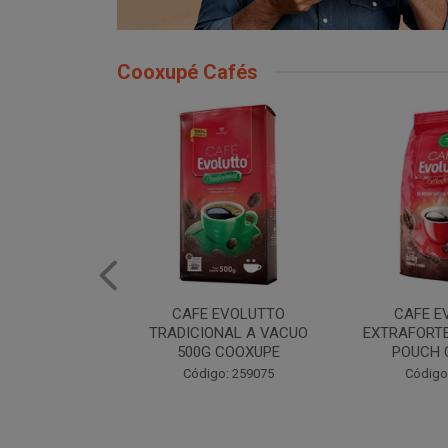
Cooxupé Cafés
EVOLUTTO
CAFE EVOLUTTO
CAFE E
NAL A VACUO
EXTRAFORTE MOIDO 500G
TRADIONAL
COOXUPE
POUCH COOXUPE
POUCH 
: 259075
Código: 259076
Código