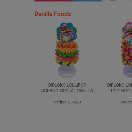
Danilla Foods
OLLIPOP ARCO
DIPLOKO LOLLIPOP ARCO
DIPLOKO
5G DANILLA
CUBO 60X15G DANILL
COGUMEL
DAN
: 258621
Código: 258622
Código