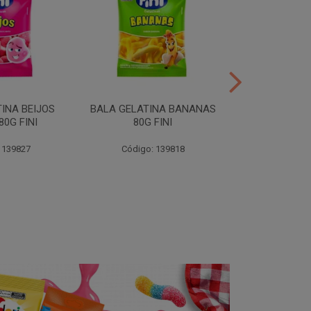
INA BEIJOS
BALA GELATINA BANANAS
BALA GE
0G FINI
80G FINI
DENTADURAS 
 139827
Código: 139818
Código: