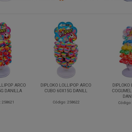
 LOLLIPOP
DIPLOKO LOLLIPOP MONST
DIPLOKO 
O 60X15G
60X15G DANILLA
OCEANO 60X
ILLA
Código: 258369
Código:
: 258366