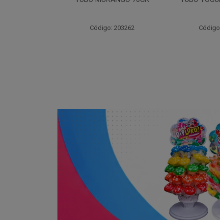
70GR
30X
: 203264
Código: 203261
Código