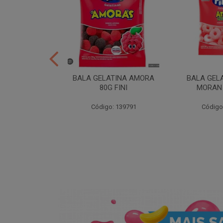
ER 10X35 FINI
BALA GELATINA AMORA
BALA GEL
80G FINI
MORAN 
: 258539
Código: 139791
Código