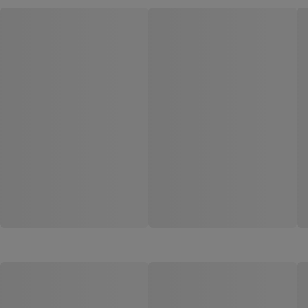
Draft
CHOPP RED DRAFT 473ML
CHOPP RED DRAFT 500ML
CAMPO LARGO
CAMPO LARGO
Código: 207885
Código: 259450