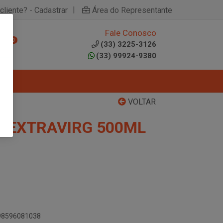
|
cliente? - Cadastrar
Área do Representante
Fale Conosco
0
(33) 3225-3126
(33) 99924-9380
VOLTAR
O EXTRAVIRG 500ML
898596081038