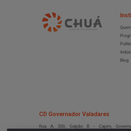
Inst
Quem
Progr
Polít
Indús
Blog
CD Governador Valadares
Rua A, 200, Galpão B - Capim, Governa