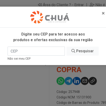
|
Área do Cliente ? - Entrar
Não é 
×
Digite seu CEP para ter acesso aos
produtos e ofertas exclusivas da sua região
AVIRG 500ML COPRA
Pesquisar
OLEO DE COC
Não sei meu CEP
COPRA
Código: 257948
Código NCM: 15131900
Código de Barras do Produto: 7