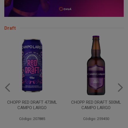
Draft
VINHO JURUPINGA 
975ML BCO
 473ML
CHOPP RED DRAFT 500ML
GO
CAMPO LARGO
Código: 20778
5
Código: 259450