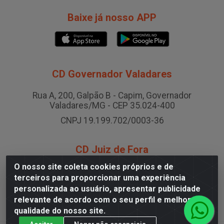
Baixe já nosso APP
CD Governador Valadares
Rua A, 200, Galpão B - Capim, Governador
Valadares/MG - CEP 35.024-400
CNPJ 19.199.702/0003-36
CD Juiz de Fora
O nosso site coleta cookies próprios e de
Rodovia BR-040 , Nº 0, Área B2 Condominio Brasil LOG
terceiros para proporcionar uma experiência
- São Pedro, Juiz de Fora/MG
personalizada ao usuário, apresentar publicidade
CNPJ 19.199.702/0005-06
relevante de acordo com o seu perfil e melhorar a
qualidade do nosso site.