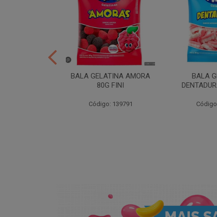
ER 10X35 FINI
BALA GELATINA AMORA
BALA G
80G FINI
DENTADURA
: 258539
Código: 139791
Código