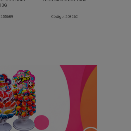
70
 203262
Código: 203264
Código: