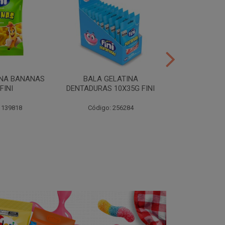
INA BANANAS
BALA GELATINA
TUBES MORA
FINI
DENTADURAS 10X35G FINI
10X35G
 139818
Código: 256284
Código: