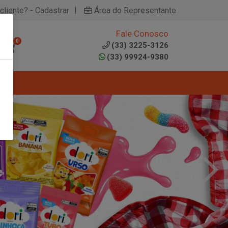
|
cliente? - Cadastrar
Área do Representante
Fale Conosco
0
(33) 3225-3126
(33) 99924-9380