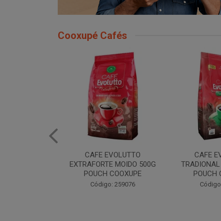
Cooxupé Cafés
EVOLUTTO
CAFE EVOLUTTO PREMIUM
FILTRO REU
 MOIDO 500G
MOIDO 500G COOXUPE
103 30U
 COOXUPE
Código: 259094
Código
: 259077