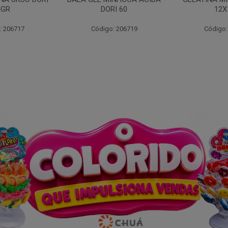
I 60
12X13G
: 206719
Código: 255689
Código: