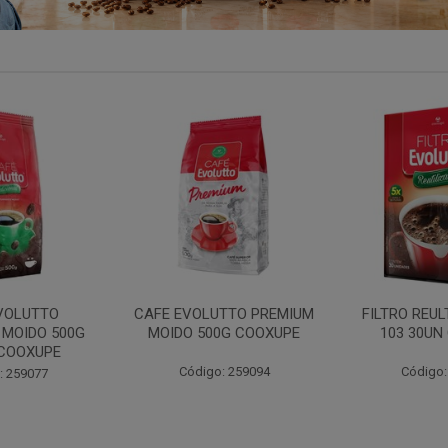
LT EVOLUTTO
FILTRO PAPEL EVOLUTTO
FILTRO PAP
N COOXUPE
102 30UN COOXUPE
103 30UN
: 207791
Código: 259097
Código: