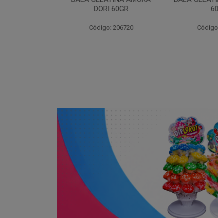
I 60GR
60GR
DOR
: 206720
Código: 206717
Código