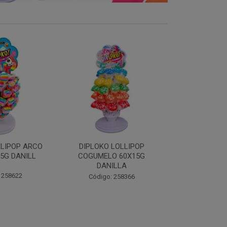
OP ARCO
DIPLOKO LOLLIPOP
DIPLOKO LOLLIPO
ANILL
COGUMELO 60X15G
60X15G DANI
DANILLA
22
Código: 25836
Código: 258366