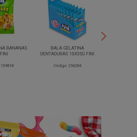
INA BANANAS
BALA GELATINA
TUBES MORA
FINI
DENTADURAS 10X35G FINI
10X35G
 139818
Código: 256284
Código: