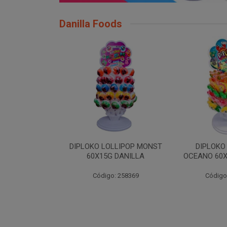
Danilla Foods
LIPOP
DIPLOKO LOLLIPOP MONST
DIPLOKO LOL
0X15G
60X15G DANILLA
OCEANO 60X15G 
A
Código: 258369
Código: 258
366