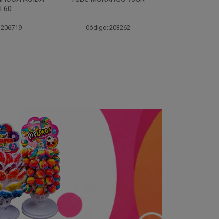
I 60
 206719
Código: 203262
Código: