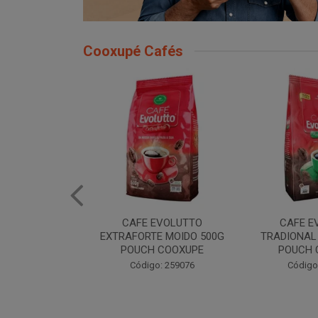
Cooxupé Cafés
EVOLUTTO
CAFE EVOLUTTO
CAFE E
NAL A VACUO
EXTRAFORTE MOIDO 500G
TRADIONAL
COOXUPE
POUCH COOXUPE
POUCH 
: 259075
Código: 259076
Código