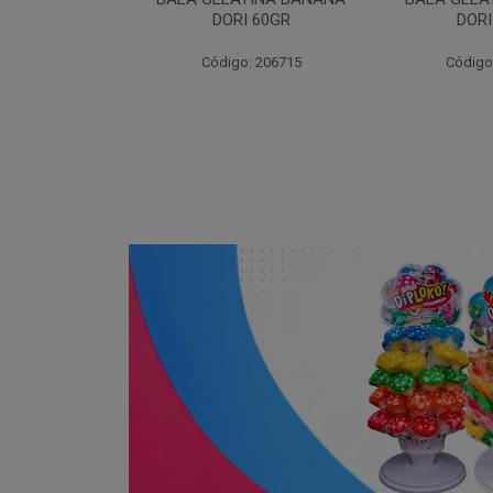
DORI 60GR
DORI
: 255832
Código: 206715
Código