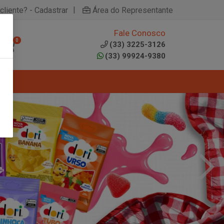
|
cliente? - Cadastrar
Área do Representante
Fale Conosco
0
(33) 3225-3126
(33) 99924-9380