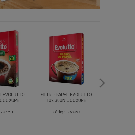
LT EVOLUTTO
FILTRO PAPEL EVOLUTTO
FILTRO PAPE
 COOXUPE
102 30UN COOXUPE
103 30UN
 207791
Código: 259097
Código: