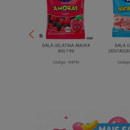
CAO 80G FINI
BALA GELATINA AMORA
BALA G
80G FINI
DENTADURA
: 204715
Código: 139791
Código