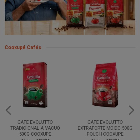
Cooxupé Cafés
LUTTO
CAFE EVOLUTTO
CAFE EVO
 A VACUO
EXTRAFORTE MOIDO 500G
TRADIONAL MO
OXUPE
POUCH COOXUPE
POUCH CO