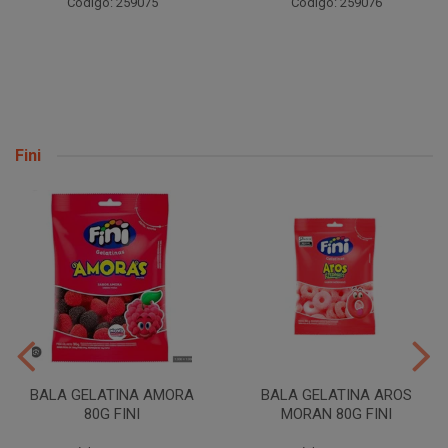
59075
Código: 259076
Código: 2
Fini
BALA GELATINA AMORA
BALA GELATINA AROS
80G FINI
MORAN 80G FINI