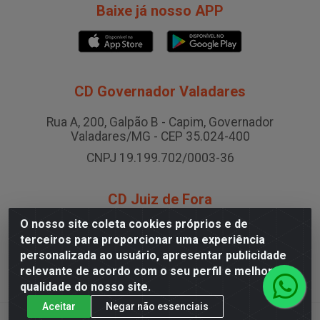
Baixe já nosso APP
CD Governador Valadares
Rua A, 200, Galpão B - Capim, Governador
Valadares/MG - CEP 35.024-400
CNPJ 19.199.702/0003-36
CD Juiz de Fora
O nosso site coleta cookies próprios e de
Rodovia BR-040 , Nº 0, Área B2 Condominio Brasil LOG
terceiros para proporcionar uma experiência
- São Pedro, Juiz de Fora/MG
personalizada ao usuário, apresentar publicidade
CNPJ 19.199.702/0005-06
relevante de acordo com o seu perfil e melhorar a
qualidade do nosso site.
Aceitar
Negar não essenciais