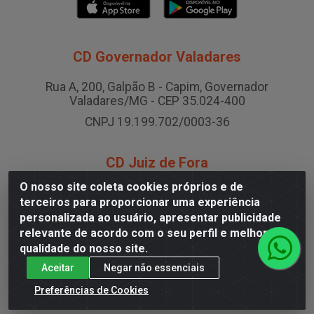
CD Governador Valadares
Rua A, 200, Galpão B - Capim, Governador
Valadares/MG - CEP 35.024-400
CNPJ 19.199.702/0003-36
CD Juiz de Fora
O nosso site coleta cookies próprios e de
Rodovia BR-040 , Nº 0, Área B2 Condominio Brasil LOG
terceiros para proporcionar uma experiência
- São Pedro, Juiz de Fora/MG
personalizada ao usuário, apresentar publicidade
CNPJ 19.199.702/0005-06
relevante de acordo com o seu perfil e melhorar a
qualidade do nosso site.
Aceitar
Negar não essenciais
Preferências de Cookies