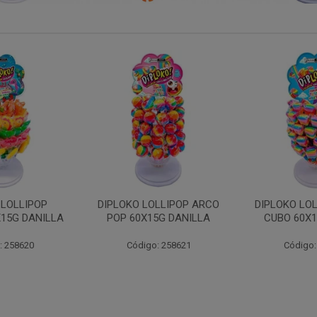
LLIPOP ARCO
DIPLOKO LOLLIPOP ARCO
DIPLOKO 
5G DANILLA
CUBO 60X15G DANILL
COGUMEL
DAN
: 258621
Código: 258622
Código: