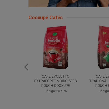
Cooxupé Cafés
EVOLUTTO
CAFE EVOLUTTO
CAFE EVOLU
E MOIDO 500G
TRADIONAL MOIDO 500G
MOIDO 50
 COOXUPE
POUCH COOXUPE
Código
: 259076
Código: 259077