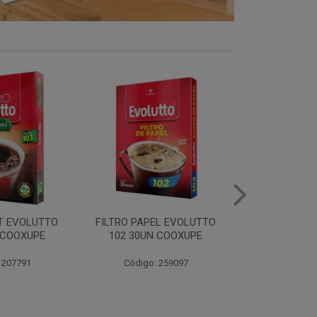
EL EVOLUTTO
FILTRO PAPEL EVOLUTTO
CAFE E
 COOXUPE
103 30UN COOXUPE
EXTRAFORTE 
500G C
 259097
Código: 259098
Código: