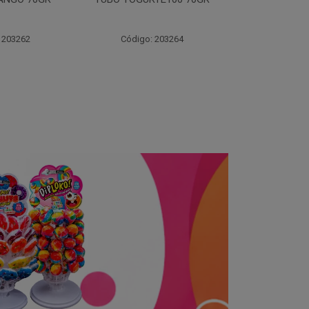
70GR
30X3
 203264
Código: 203261
Código: