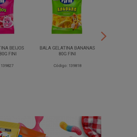
INA BEIJOS
BALA GELATINA BANANAS
BALA GE
0G FINI
80G FINI
DENTADURAS 
 139827
Código: 139818
Código: