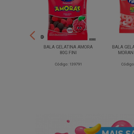
ER 10X35 FINI
BALA GELATINA AMORA
BALA GEL
80G FINI
MORAN 
: 258539
Código: 139791
Código