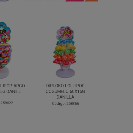
LOLLIPOP
DIPLOKO LOLLIPOP MONST
DIPLOKO 
O 60X15G
60X15G DANILLA
OCEANO 60X1
ILLA
Código: 258369
Código:
 258366