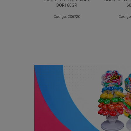
I 60GR
60GR
DOR
: 206720
Código: 206717
Código