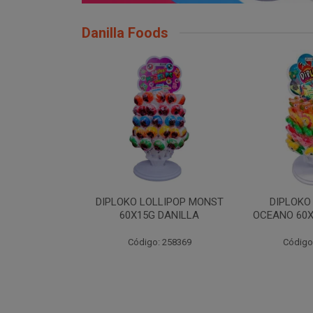
Danilla Foods
LLIPOP MONST
DIPLOKO LOLLIPOP
DIPLOKO LO
 DANILLA
OCEANO 60X15G DANILLA
POP 60X1
: 258369
Código: 258620
Código