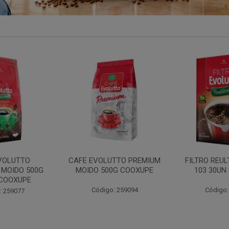
TTO PREMIUM
FILTRO REULT EVOLUTTO
FILTRO PAP
0G COOXUPE
103 30UN COOXUPE
102 30UN
: 259094
Código: 207791
Código: