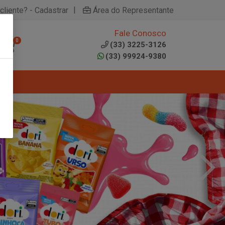
|
cliente? - Cadastrar
Área do Representante
Fale Conosco
0
(33) 3225-3126
(33) 99924-9380