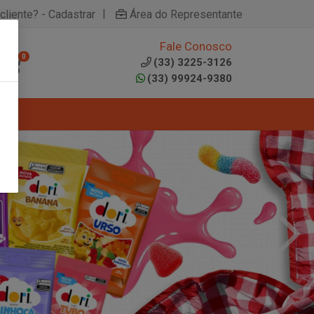
|
cliente? - Cadastrar
Área do Representante
Fale Conosco
0
(33) 3225-3126
(33) 99924-9380