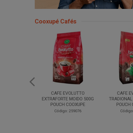
Cooxupé Cafés
CAFE EVOLUTTO
CAFE EVOLUTTO
CA
XTRAFORTE MOIDO 500G
TRADIONAL MOIDO 500G
POUCH COOXUPE
POUCH COOXUPE
Código: 259076
Código: 259077