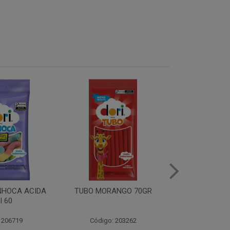
ANGO 70GR
TUBO YOGURTE100 70GR
TUBO MORA
70
 203262
Código: 203264
Código: