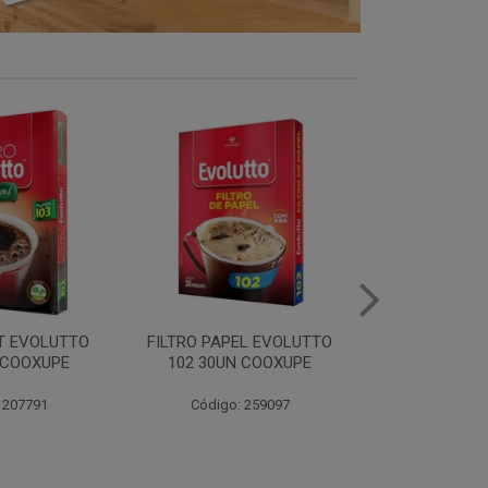
LTRO PAPEL EVOLUTTO
FILTRO PAPEL EVOLUTTO
102 30UN COOXUPE
103 30UN COOXUPE
EXT
Código: 259097
Código: 259098