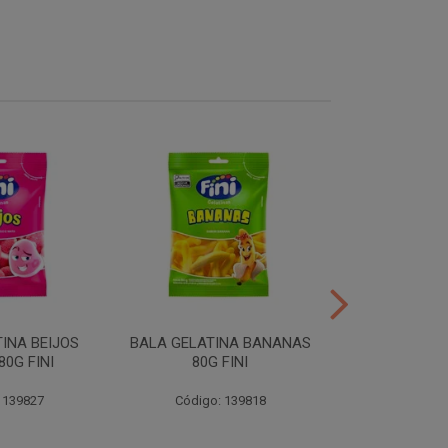
INA BEIJOS
BALA GELATINA BANANAS
BALA GE
0G FINI
80G FINI
DENTADURAS 
 139827
Código: 139818
Código: