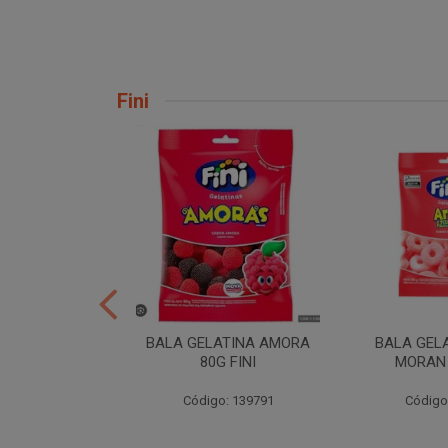
Fini
H TORCAO 80G
BALA GELATINA AMORA
BALA GEL
INI
80G FINI
MORAN 
: 206724
Código: 139791
Código