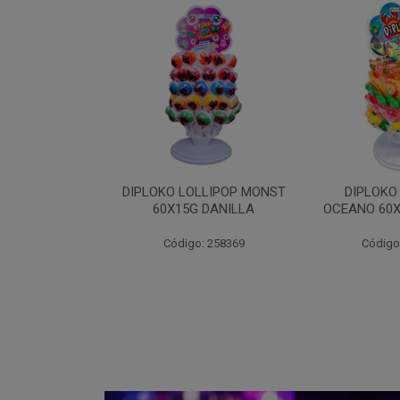
LLIPOP MONST
DIPLOKO LOLLIPOP
DIPLOKO LO
 DANILLA
OCEANO 60X15G DANILLA
POP 60X1
o: 258369
Código: 258620
Código