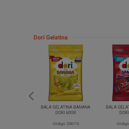
Dori Gelatina
TINA BANANA
BALA GELATINA AMORA
BALA GELATI
I 60GR
DORI 60GR
6
: 206715
Código: 206720
Código