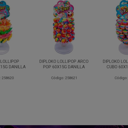
LLIPOP ARCO
DIPLOKO LOLLIPOP ARCO
DIPLOKO 
5G DANILLA
CUBO 60X15G DANILL
COGUMEL
DAN
: 258621
Código: 258622
Código: