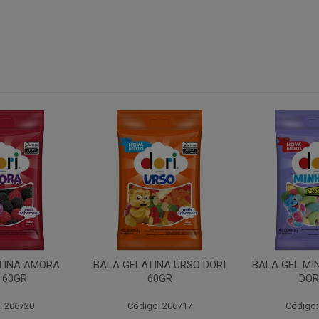
NA URSO DORI
BALA GEL MINHOCA ACIDA
TUBO MOR
0GR
DORI 60
: 206717
Código: 206719
Código: