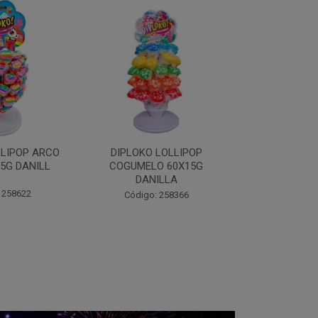
LOLLIPOP
DIPLOKO LOLLIPOP MONST
DIPLOKO 
O 60X15G
60X15G DANILLA
OCEANO 60X1
ILLA
Código: 258369
Código:
 258366