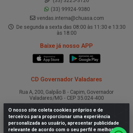
(33) 3225-3126
(33) 99924-9380
vendas.interna@chuasa.com
De segunda a sexta das 08:00 às 11:30 e 13:30
às 18:00
Baixe já nosso APP
CD Governador Valadares
Rua A, 200, Galpão B - Capim, Governador
Valadares/MG - CEP 35.024-400
CNPJ 19.199.702/0003-36
O nosso site coleta cookies próprios e de
terceiros para proporcionar uma experiência
personalizada ao usuário, apresentar publicidade
CD Juiz de Fora
relevante de acordo com o seu perfil e melhorar a