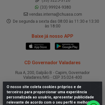
(33) 3225-3126
(33) 99924-9380
vendas.interna@chuasa.com
De segunda a sexta das 08:00 às 11:30 e 13:30
às 18:00
Baixe já nosso APP
CD Governador Valadares
Rua A, 200, Galpão B - Capim, Governador
Valadares/MG - CEP 35.024-400
CNPJ 19.199.702/0003-36
O nosso site coleta cookies próprios e de
terceiros para proporcionar uma experiência
personalizada ao usuário, apresentar publicidade
CD Juiz de Fora
relevante de acordo com o seu perfil e melhorar a