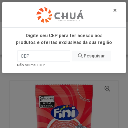
×
Baixe já nosso APP
0
Digite seu CEP para ter acesso aos
produtos e ofertas exclusivas da sua região
Pesquisar
VOLTAR
INÍCIO
FINI
Não sei meu CEP
TIRAS ROLLER MORAN CITRICO 12X20G FINI