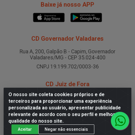
Baixe já nosso APP
CD Governador Valadares
Rua A, 200, Galpão B - Capim, Governador
Valadares/MG - CEP 35.024-400
CNPJ 19.199.702/0003-36
CD Juiz de Fora
O nosso site coleta cookies próprios e de
Rodovia BR-040 , Nº 0, Área B2 Condominio Brasil LOG
terceiros para proporcionar uma experiência
- São Pedro, Juiz de Fora/MG
personalizada ao usuário, apresentar publicidade
CNPJ 19.199.702/0005-06
relevante de acordo com o seu perfil e melhorar a
qualidade do nosso site.
Aceitar
Negar não essenciais