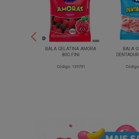
CAO 80G FINI
BALA GELATINA AMORA
BALA G
80G FINI
DENTADURA
: 204715
Código: 139791
Código