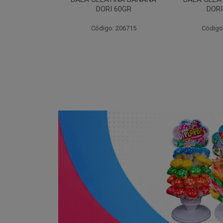
I 60GR
DORI 60GR
6
: 206715
Código: 206720
Código