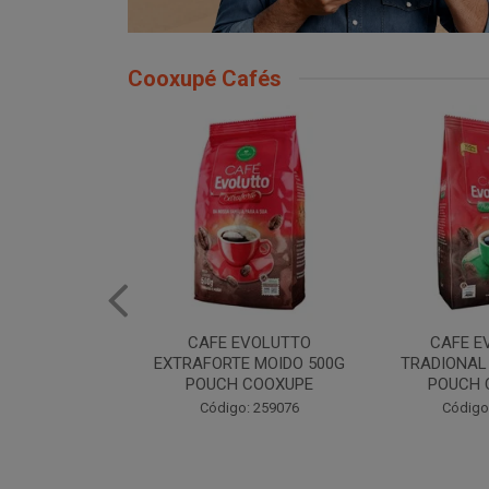
Cooxupé Cafés
EVOLUTTO
CAFE EVOLUTTO
CAFE EVOL
E MOIDO 500G
TRADIONAL MOIDO 500G
MOIDO 50
 COOXUPE
POUCH COOXUPE
Código
o: 259076
Código: 259077