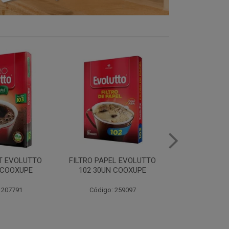
EL EVOLUTTO
FILTRO PAPEL EVOLUTTO
CAFE E
N COOXUPE
103 30UN COOXUPE
EXTRAFORTE 
500G C
: 259097
Código: 259098
Código: