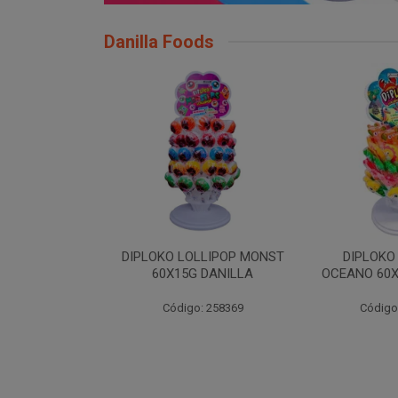
Danilla Foods
LLIPOP MONST
DIPLOKO LOLLIPOP
DIPLOKO LO
 DANILLA
OCEANO 60X15G DANILLA
POP 60X1
: 258369
Código: 258620
Código