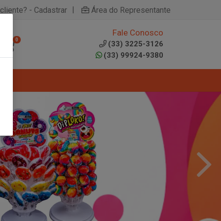
|
cliente? - Cadastrar
Área do Representante
Fale Conosco
0
(33) 3225-3126
(33) 99924-9380