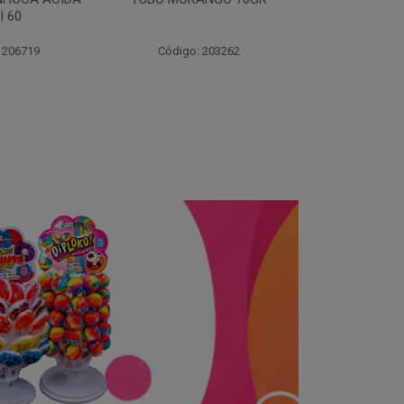
70
 203262
Código: 203264
Código: