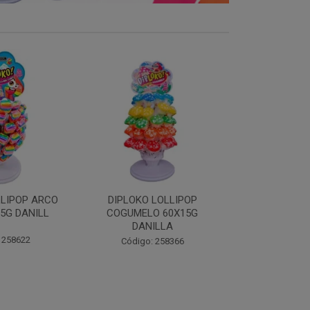
LOLLIPOP
DIPLOKO LOLLIPOP MONST
DIPLOKO 
O 60X15G
60X15G DANILLA
OCEANO 60X1
ILLA
Código: 258369
Código:
 258366