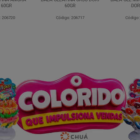
0GR
DORI 60
: 206717
Código: 206719
Código: