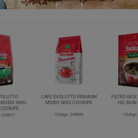
UTTO PREMIUM
FILTRO REULT EVOLUTTO
FILTRO PAP
0G COOXUPE
103 30UN COOXUPE
102 30U
: 259094
Código: 207791
Código