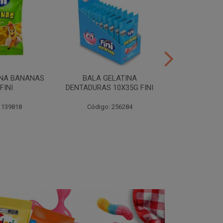
INA BANANAS
BALA GELATINA
TUBES MORA
FINI
DENTADURAS 10X35G FINI
10X35G
 139818
Código: 256284
Código: