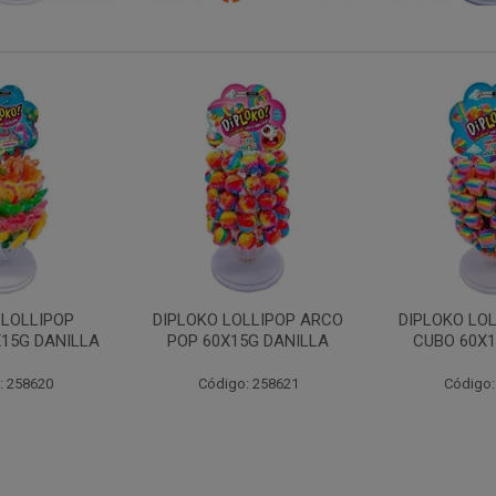
LLIPOP ARCO
DIPLOKO LOLLIPOP ARCO
DIPLOKO 
5G DANILLA
CUBO 60X15G DANILL
COGUMEL
DAN
: 258621
Código: 258622
Código: