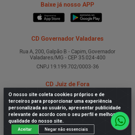
Baixe já nosso APP
CD Governador Valadares
Rua A, 200, Galpão B - Capim, Governador
Valadares/MG - CEP 35.024-400
CNPJ 19.199.702/0003-36
CD Juiz de Fora
O nosso site coleta cookies próprios e de
Rodovia BR-040 , Nº 0, Área B2 Condominio Brasil LOG
terceiros para proporcionar uma experiência
- São Pedro, Juiz de Fora/MG
personalizada ao usuário, apresentar publicidade
CNPJ 19.199.702/0005-06
relevante de acordo com o seu perfil e melhorar a
qualidade do nosso site.
Aceitar
Negar não essenciais