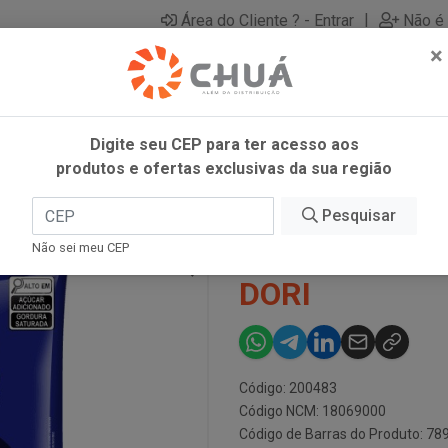
|
Área do Cliente ? - Entrar
Não é 
×
Digite seu CEP para ter acesso aos
produtos e ofertas exclusivas da sua região
 1,010KG DORI
Pesquisar
GRANULADO C
Não sei meu CEP
DORI
Código: 200483
Código NCM: 18069000
Código de Barras do Produto: 7