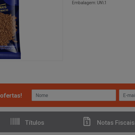
Embalagem: UN\1
ofertas!
Títulos
Notas Fiscais