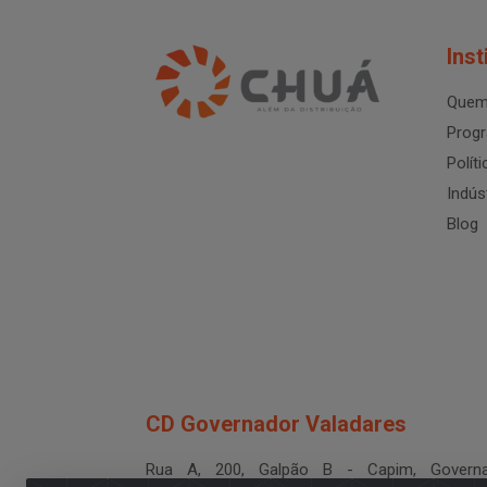
Inst
Quem
Progr
Polít
Indús
Blog
CD Governador Valadares
Rua A, 200, Galpão B - Capim, Governa