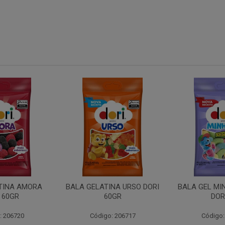
NA URSO DORI
BALA GEL MINHOCA ACIDA
TUBO MOR
0GR
DORI 60
: 206717
Código: 206719
Código: