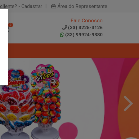
|
cliente? - Cadastrar
Área do Representante
Fale Conosco
0
(33) 3225-3126
(33) 99924-9380