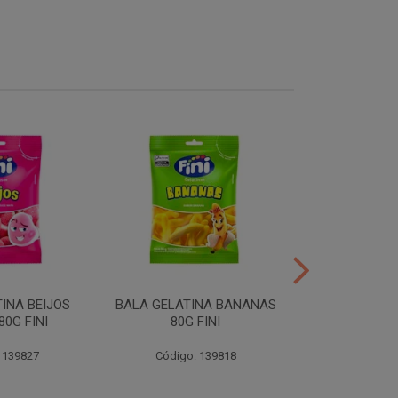
INA BEIJOS
BALA GELATINA BANANAS
BALA GE
0G FINI
80G FINI
DENTADURAS 
 139827
Código: 139818
Código: