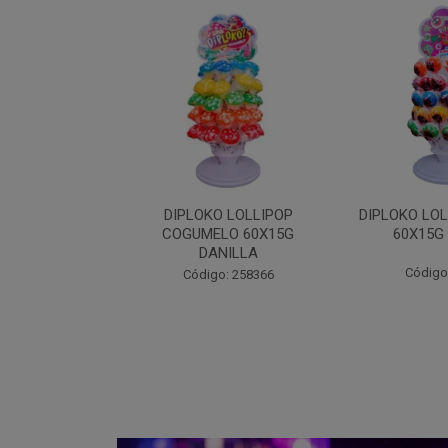
 LOLLIPOP
DIPLOKO LOLLIPOP MONST
DIPLOKO
LO 60X15G
60X15G DANILLA
OCEANO 60X
NILLA
Código: 258369
Código
: 258366