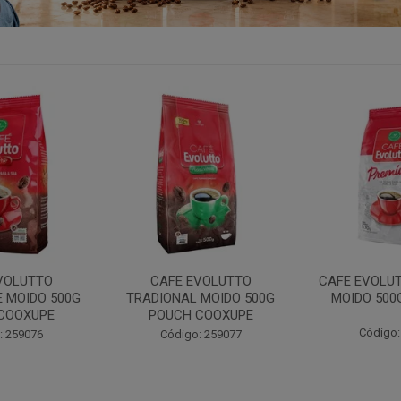
OLUTTO PREMIUM
FILTRO REULT EVOLUTTO
FILTRO 
 500G COOXUPE
103 30UN COOXUPE
102 3
digo: 259094
Código: 207791
Cód