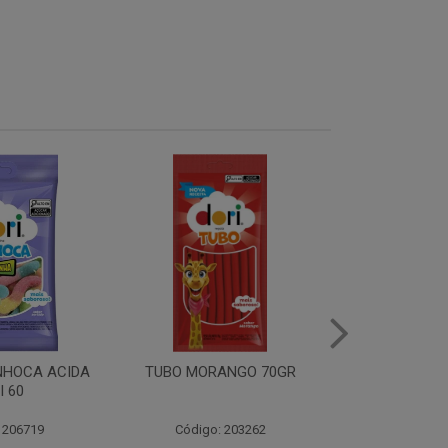
ANGO 70GR
TUBO YOGURTE100 70GR
TUBO MORA
70
 203262
Código: 203264
Código: