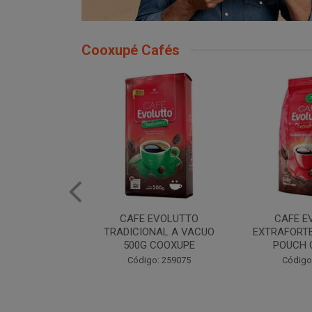
Cooxupé Cafés
FE EVOLUTTO
CAFE EVOLUTTO
CAFE EV
ORTE MOIDO 500G
TRADIONAL MOIDO 500G
MOIDO
CH COOXUPE
POUCH COOXUPE
Có
digo: 259076
Código: 259077