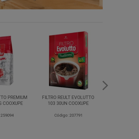
PAPEL EVOLUTTO
FILTRO PAPEL EVOLUTTO
CAF
0UN COOXUPE
103 30UN COOXUPE
EXTRAFOR
500
igo: 259097
Código: 259098
Códi