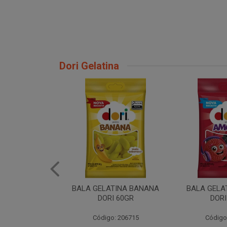
Dori Gelatina
TINA BANANA
BALA GELATINA AMORA
BALA GELATI
I 60GR
DORI 60GR
6
: 206715
Código: 206720
Código