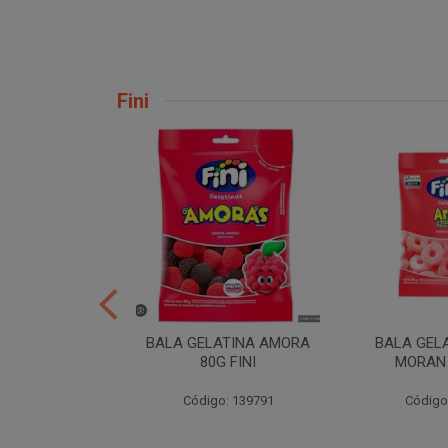
Fini
H TORCAO 80G
BALA GELATINA AMORA
BALA GEL
INI
80G FINI
MORAN 
: 206724
Código: 139791
Código