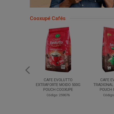
Cooxupé Cafés
EVOLUTTO
CAFE EVOLUTTO
CAFE EVOLU
E MOIDO 500G
TRADIONAL MOIDO 500G
MOIDO 50
 COOXUPE
POUCH COOXUPE
Código
: 259076
Código: 259077