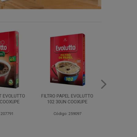
EL EVOLUTTO
FILTRO PAPEL EVOLUTTO
CAFE E
 COOXUPE
103 30UN COOXUPE
EXTRAFORTE 
500G C
 259097
Código: 259098
Código: