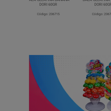
I 60GR
DORI 60GR
6
: 206715
Código: 206720
Código