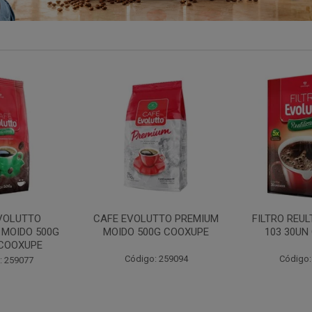
TTO PREMIUM
FILTRO REULT EVOLUTTO
FILTRO PAP
0G COOXUPE
103 30UN COOXUPE
102 30UN
: 259094
Código: 207791
Código: