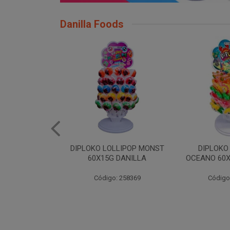
Danilla Foods
LLIPOP MONST
DIPLOKO LOLLIPOP
DIPLOKO LO
 DANILLA
OCEANO 60X15G DANILLA
POP 60X1
: 258369
Código: 258620
Código