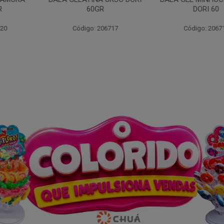
0GR
DORI 60
12X
: 206717
Código: 206719
Código: