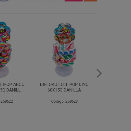
LLIPOP DINO
DIPLOKO LOLLIPOP
DIPLOKO LOL
DANILLA
COGUMELO 60X15G
60X15G 
DANILLA
 258623
Código:
Código: 258366