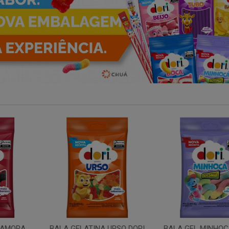
NA URSO DORI
BALA GEL MINHOCA ACIDA
GELATINA M