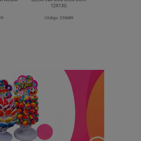
13G
 255689
Código: 203262
Código: