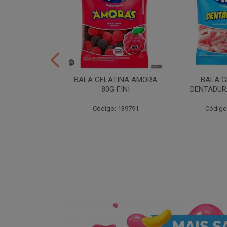
ER 10X35 FINI
BALA GELATINA AMORA
BALA G
80G FINI
DENTADURA
: 258539
Código: 139791
Código