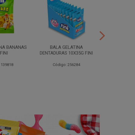
INA BANANAS
BALA GELATINA
TUBES MORA
FINI
DENTADURAS 10X35G FINI
10X35G
 139818
Código: 256284
Código: