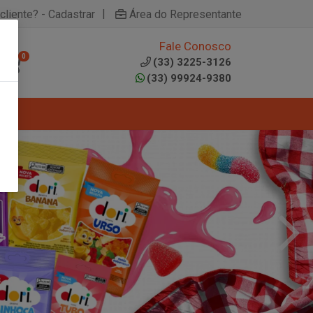
|
cliente? - Cadastrar
Área do Representante
Fale Conosco
0
(33) 3225-3126
(33) 99924-9380