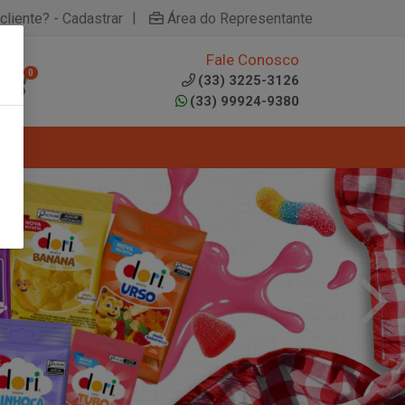
|
cliente? - Cadastrar
Área do Representante
Fale Conosco
0
(33) 3225-3126
(33) 99924-9380