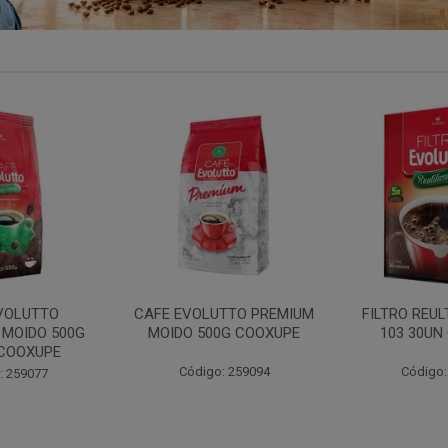
TTO PREMIUM
FILTRO REULT EVOLUTTO
FILTRO PAP
0G COOXUPE
103 30UN COOXUPE
102 30UN
: 259094
Código: 207791
Código: