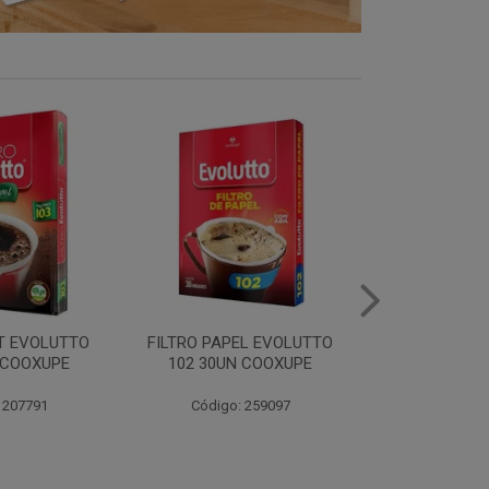
EL EVOLUTTO
FILTRO PAPEL EVOLUTTO
CAFE E
 COOXUPE
103 30UN COOXUPE
EXTRAFORTE 
500G C
 259097
Código: 259098
Código: