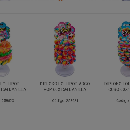
LLIPOP ARCO
DIPLOKO LOLLIPOP ARCO
DIPLOKO 
5G DANILLA
CUBO 60X15G DANILL
COGUMEL
DAN
: 258621
Código: 258622
Código: