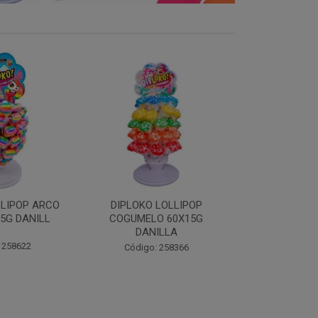
LOLLIPOP
DIPLOKO LOLLIPOP MONST
DIPLOKO 
O 60X15G
60X15G DANILLA
OCEANO 60X1
ILLA
Código: 258369
Código:
 258366