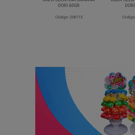
I 60GR
DORI 60GR
6
: 206715
Código: 206720
Código