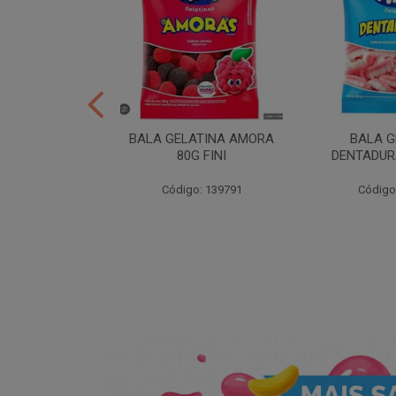
ER 10X35 FINI
BALA GELATINA AMORA
BALA G
80G FINI
DENTADURA
: 258539
Código: 139791
Código