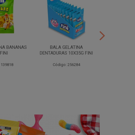
INA BANANAS
BALA GELATINA
TUBES MORA
FINI
DENTADURAS 10X35G FINI
10X35G
 139818
Código: 256284
Código: