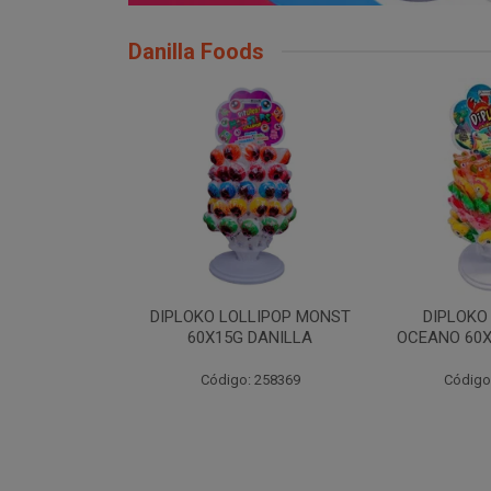
Danilla Foods
LLIPOP MONST
DIPLOKO LOLLIPOP
DIPLOKO LO
 DANILLA
OCEANO 60X15G DANILLA
POP 60X1
: 258369
Código: 258620
Código