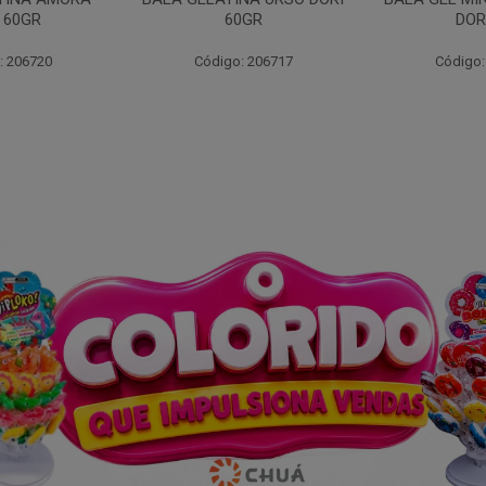
0GR
DORI 60
: 206717
Código: 206719
Código: