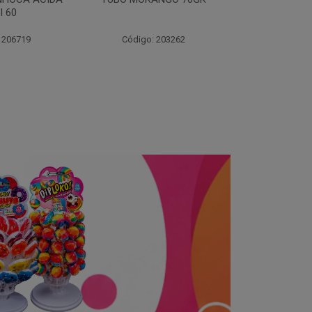
70
 203262
Código: 203264
Código: