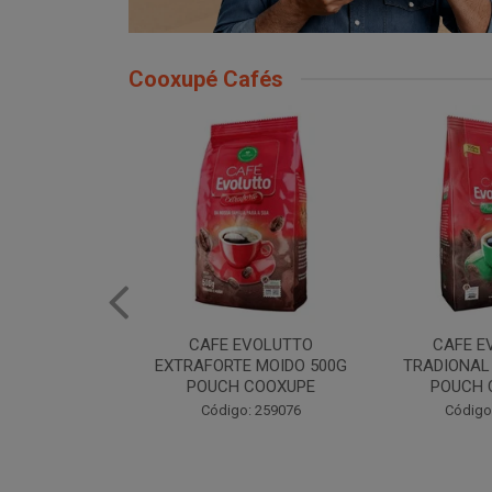
Cooxupé Cafés
EVOLUTTO
CAFE EVOLUTTO
CAFE EVOLU
E MOIDO 500G
TRADIONAL MOIDO 500G
MOIDO 50
 COOXUPE
POUCH COOXUPE
Código
: 259076
Código: 259077