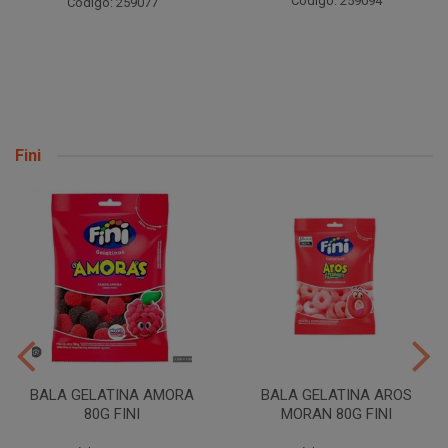
Código: 259094
Código: 20779
7
Fini
BALA GELATINA AMORA
BALA GELATINA AROS
80G FINI
MORAN 80G FINI