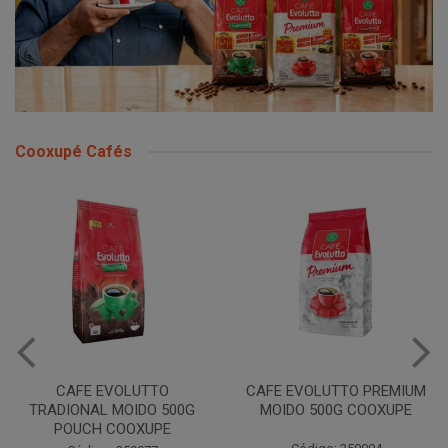
Cooxupé Cafés
TO
CAFE EVOLUTTO PREMIUM
FILTRO REULT EV
O 500G
MOIDO 500G COOXUPE
103 30UN COO
PE