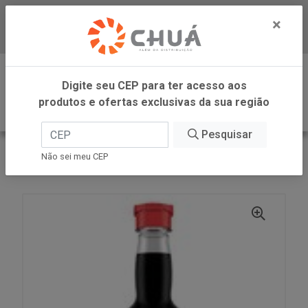
×
Baixe já nosso APP
0
Digite seu CEP para ter acesso aos
produtos e ofertas exclusivas da sua região
Pesquisar
VOLTAR
INÍCIO
AJINOMOTO
Não sei meu CEP
SATIS SHOYU TRADICIONAL 150ML AJINOMOTO