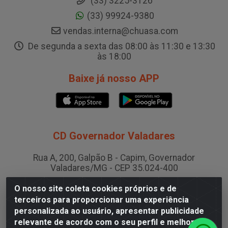
(33) 3225-3126
(33) 99924-9380
vendas.interna@chuasa.com
De segunda a sexta das 08:00 às 11:30 e 13:30
às 18:00
Baixe já nosso APP
CD Governador Valadares
Rua A, 200, Galpão B - Capim, Governador
Valadares/MG - CEP 35.024-400
CNPJ 19.199.702/0003-36
O nosso site coleta cookies próprios e de
terceiros para proporcionar uma experiência
personalizada ao usuário, apresentar publicidade
CD Juiz de Fora
relevante de acordo com o seu perfil e melhorar a