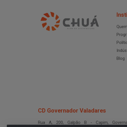
Inst
Quem
Progr
Polít
Indús
Blog
CD Governador Valadares
Rua A, 200, Galpão B - Capim, Governa