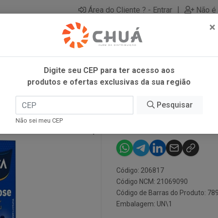
|
Área do Cliente ? - Entrar
Não é 
×
Digite seu CEP para ter acesso aos
produtos e ofertas exclusivas da sua região
LINEA
Pesquisar
ADOC SUCR LI
Não sei meu CEP
Código: 206817
Código NCM: 21069090
Código de Barras do Produto: 7
Embalagem: UN\1