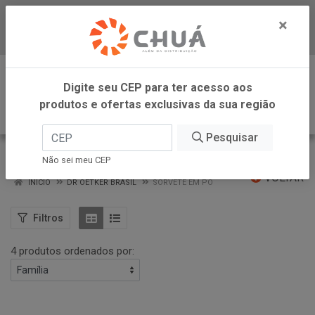
×
Baixe já nosso APP
0
Digite seu CEP para ter acesso aos
produtos e ofertas exclusivas da sua região
Pesquisar
SORVETE EM PO
Não sei meu CEP
VOLTAR
INÍCIO
DR OETKER BRASIL
SORVETE EM PO
Filtros
4 produtos ordenados por: