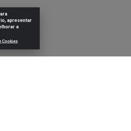
para
io, apresentar
elhorar a
e Cookies