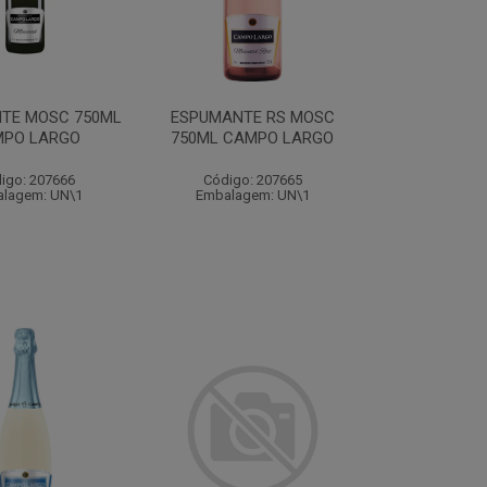
TE MOSC 750ML
ESPUMANTE RS MOSC
PO LARGO
750ML CAMPO LARGO
igo: 207666
Código: 207665
lagem: UN\1
Embalagem: UN\1