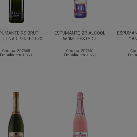
PUMANTE RS BRUT
ESPUMANTE ZR ALCOOL
ESPUMAN
L LUNAR PERFETT CL
660ML FESTY CL
CAM
Código: 207668
Código: 207661
Cód
Embalagem: UN\1
Embalagem: UN\1
Emba