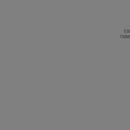
ES
750M