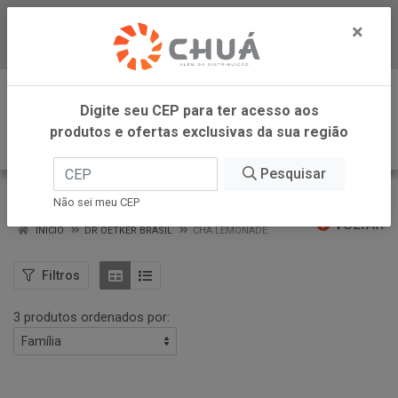
×
Baixe já nosso APP
0
Digite seu CEP para ter acesso aos
produtos e ofertas exclusivas da sua região
Pesquisar
CHA LEMONADE
Não sei meu CEP
VOLTAR
INÍCIO
DR OETKER BRASIL
CHA LEMONADE
Filtros
3 produtos ordenados por: