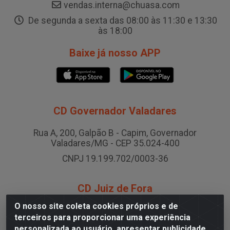
vendas.interna@chuasa.com
De segunda a sexta das 08:00 às 11:30 e 13:30
às 18:00
Baixe já nosso APP
CD Governador Valadares
Rua A, 200, Galpão B - Capim, Governador
Valadares/MG - CEP 35.024-400
CNPJ 19.199.702/0003-36
CD Juiz de Fora
O nosso site coleta cookies próprios e de
Rodovia BR-040 , Nº 0, Área B2 Condominio Brasil LOG
terceiros para proporcionar uma experiência
- São Pedro, Juiz de Fora/MG
personalizada ao usuário, apresentar publicidade