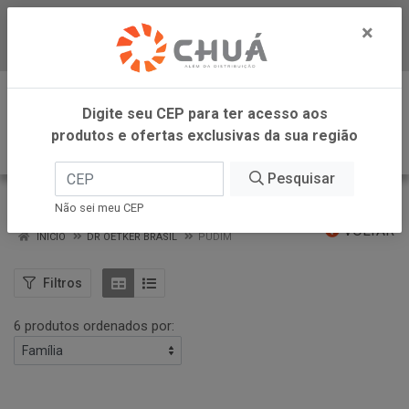
×
Baixe já nosso APP
0
Digite seu CEP para ter acesso aos
produtos e ofertas exclusivas da sua região
Pesquisar
PUDIM
Não sei meu CEP
VOLTAR
INÍCIO
DR OETKER BRASIL
PUDIM
Filtros
6 produtos ordenados por: