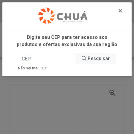
×
Baixe já nosso APP
0
Digite seu CEP para ter acesso aos
produtos e ofertas exclusivas da sua região
Pesquisar
VOLTAR
INÍCIO
BARILLA
Não sei meu CEP
FETTUCCINE N 6 500G BARILLA