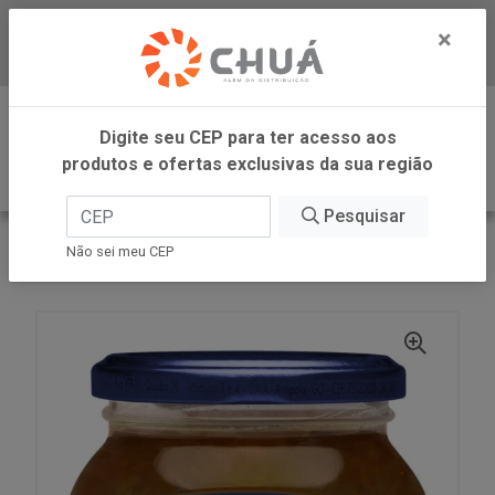
×
Baixe já nosso APP
0
Digite seu CEP para ter acesso aos
produtos e ofertas exclusivas da sua região
Pesquisar
VOLTAR
INÍCIO
LINEA ALIMENTOS
Não sei meu CEP
GELEIA CEBOLA CARAMELIZADA 230G LINEA