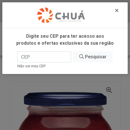
×
Baixe já nosso APP
0
Digite seu CEP para ter acesso aos
produtos e ofertas exclusivas da sua região
Pesquisar
VOLTAR
INÍCIO
LINEA ALIMENTOS
Não sei meu CEP
GELEIA FRAMBOESA 230G LINEA