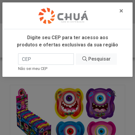
×
Baixe já nosso APP
0
Digite seu CEP para ter acesso aos
produtos e ofertas exclusivas da sua região
Pesquisar
VOLTAR
INÍCIO
DANILLA FOODS
Não sei meu CEP
GUMMY MONSTERS 15X7G DANILLA