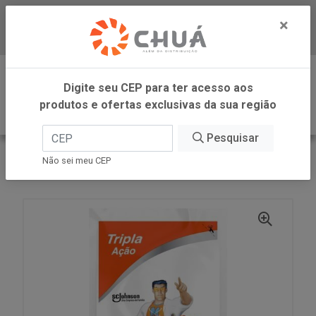
×
Baixe já nosso APP
0
Digite seu CEP para ter acesso aos
produtos e ofertas exclusivas da sua região
Pesquisar
VOLTAR
INÍCIO
SC JOHNSON
Não sei meu CEP
MR MUS PLAT COZ LAVANDA SACHET 400ML SC