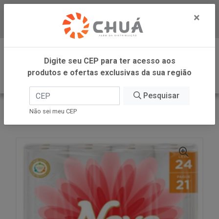
×
Baixe já nosso APP
0
Digite seu CEP para ter acesso aos
produtos e ofertas exclusivas da sua região
Pesquisar
VOLTAR
INÍCIO
SUZANO - NEVE
Não sei meu CEP
PAPEL HIG FD TOQ SED 3PC L24P21 30M NEVE