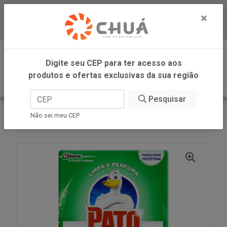
×
Baixe já nosso APP
0
Digite seu CEP para ter acesso aos
produtos e ofertas exclusivas da sua região
Pesquisar
VOLTAR
INÍCIO
SC JOHNSON
Não sei meu CEP
PATO PEDRA PINHO 25G