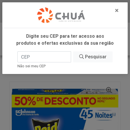
×
Baixe já nosso APP
0
Digite seu CEP para ter acesso aos
produtos e ofertas exclusivas da sua região
Pesquisar
VOLTAR
INÍCIO
SC JOHNSON
Não sei meu CEP
RAID ELE LIQ 45N PROM 2RF 32.9ML