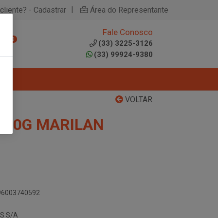
|
cliente? - Cadastrar
Área do Representante
Fale Conosco
0
(33) 3225-3126
(33) 99924-9380
VOLTAR
 70G MARILAN
896003740592
S S/A