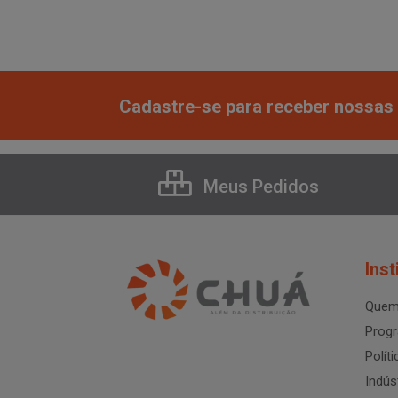
Cadastre-se para receber nossas 
Meus Pedidos
Inst
Quem
Progr
Polít
Indús