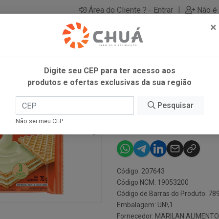
|
Área do Cliente ? - Entrar
Não é 
×
Digite seu CEP para ter acesso aos
produtos e ofertas exclusivas da sua região
Pesquisar
WAFER LIMAO
Não sei meu CEP
Código: 207643
Código NCM: 19053200
Código de Barras do Produto: 7
Embalagem: UN\1
Fornecedor:
MARILAN ALIMENTO