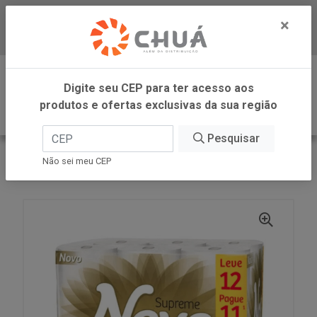
×
Baixe já nosso APP
0
Digite seu CEP para ter acesso aos
produtos e ofertas exclusivas da sua região
Pesquisar
VOLTAR
INÍCIO
SUZANO - NEVE
Não sei meu CEP
PAPEL HIG FT SUPRE NEUT 20M 6PC X L12P11 NEVE