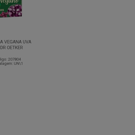
NA VEGANA UVA
 DR OETKER
igo: 207804
lagem: UN\1