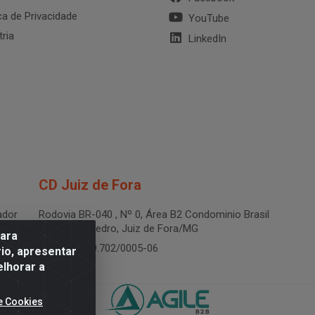
ica de Privacidade
YouTube
tria
LinkedIn
CD Juiz de Fora
dor
Rodovia BR-040 , Nº 0, Área B2 Condominio Brasil
LOG - São Pedro, Juiz de Fora/MG
para
CNPJ 19.199.702/0005-06
io, apresentar
elhorar a
e Cookies