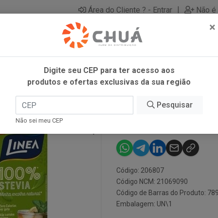
|
Área do Cliente ? - Entrar
Não é 
×
Digite seu CEP para ter acesso aos
produtos e ofertas exclusivas da sua região
 60ML LINEA
Pesquisar
ADOC STEVIA 
Não sei meu CEP
Código: 206807
Código NCM: 21069090
Código de Barras do Produto: 7
Embalagem: UN\1