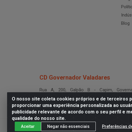
Polít
Indús
Blog
CD Governador Valadares
Rua A, 200, Galpão B - Capim, Governa
Valadares/MG - CEP 35.024-400
O nosso site coleta cookies próprios e de terceiros 
CNPJ 19.199.702/0003-36
proporcionar uma experiência personalizada ao usuár
publicidade relevante de acordo com o seu perfil e m
qualidade do nosso site.
Aceitar
Negar não essenciais
Preferências d