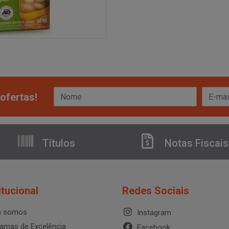
ofertas!
Títulos
Notas Fiscais
itucional
Redes Sociais
 somos
Instagram
amas de Excelência
Facebook