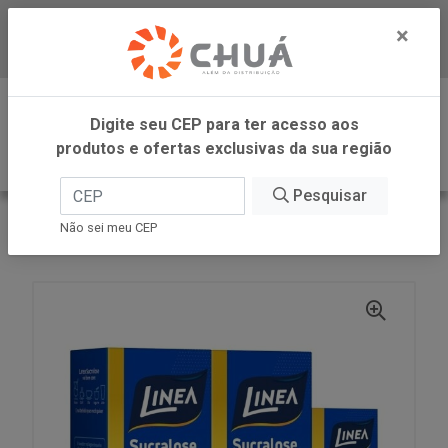
×
Baixe já nosso APP
0
Digite seu CEP para ter acesso aos
produtos e ofertas exclusivas da sua região
Pesquisar
VOLTAR
INÍCIO
LINEA ALIMENTOS
Não sei meu CEP
ADOC SUCR LIQ PACK L2 P1 75ML LINEA