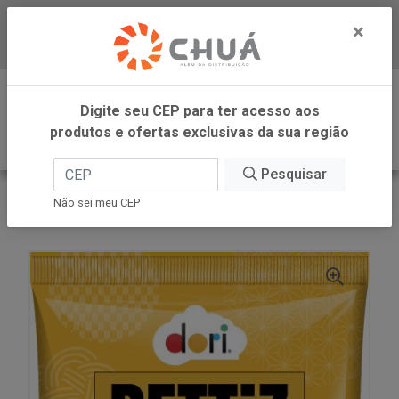
×
Baixe já nosso APP
0
Digite seu CEP para ter acesso aos
produtos e ofertas exclusivas da sua região
Pesquisar
VOLTAR
INÍCIO
DORI - ATACADO
Não sei meu CEP
AMENDOIM TORRA SEM PELE 320G PETTIZ