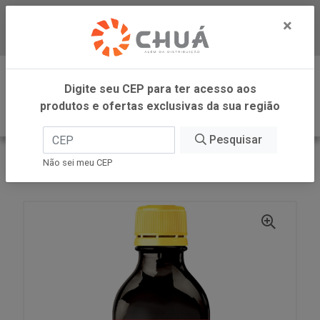
×
Baixe já nosso APP
0
Digite seu CEP para ter acesso aos
produtos e ofertas exclusivas da sua região
Pesquisar
VOLTAR
INÍCIO
DR OETKER BRASIL
Não sei meu CEP
AROMA BAUNILHA 30ML DR OETKER