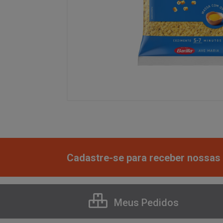
Cadastre-se para receber nossas 
Meus Pedidos