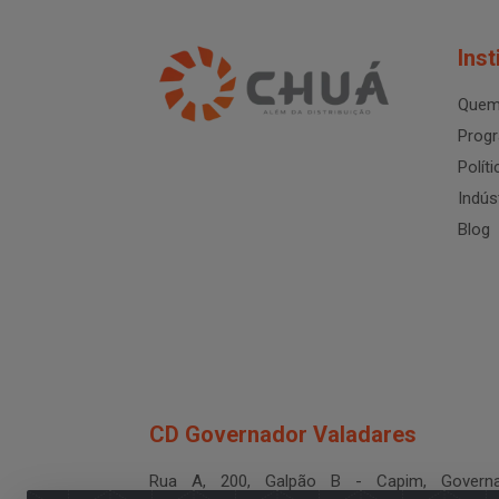
Inst
Quem
Progr
Polít
Indús
Blog
CD Governador Valadares
Rua A, 200, Galpão B - Capim, Governa