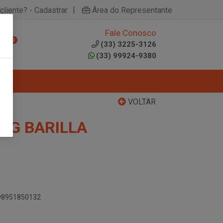
|
cliente? - Cadastrar
Área do Representante
Fale Conosco
0
(33) 3225-3126
(33) 99924-9380
VOLTAR
00G BARILLA
898951850132