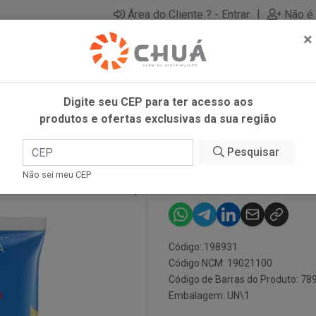
|
Área do Cliente ? - Entrar
Não é 
×
Digite seu CEP para ter acesso aos
produtos e ofertas exclusivas da sua região
Pesquisar
AVE MARIA 5
Não sei meu CEP
Código: 198931
Código NCM: 19021100
Código de Barras do Produto: 7
Embalagem: UN\1