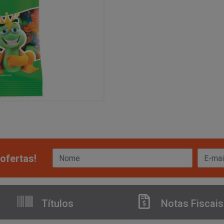
ofertas!
Títulos
Notas Fiscais