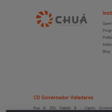
Inst
Quem
Progr
Polít
Indús
Blog
CD Governador Valadares
Rua A, 200, Galpão B - Capim, Governa