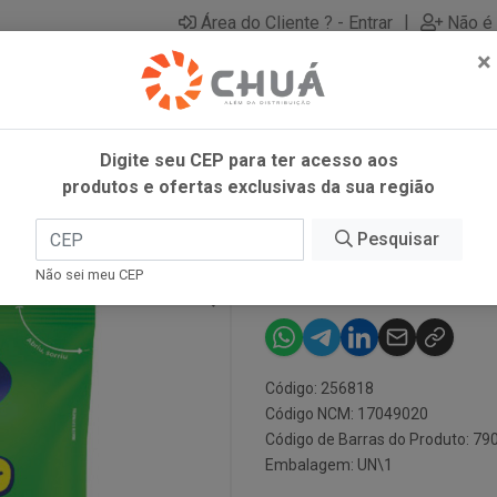
|
Área do Cliente ? - Entrar
Não é 
×
Digite seu CEP para ter acesso aos
produtos e ofertas exclusivas da sua região
Pesquisar
BALA GELATIN
Não sei meu CEP
Código: 256818
Código NCM: 17049020
Código de Barras do Produto: 7
Embalagem: UN\1